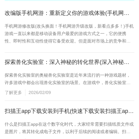
改编版手机网游：重新定义你的游戏体验(手机网
游：让你重新定义游戏体验)
手机网游修改版(改头换面！手机网游升级改版，新看点多多！)手机
游戏一直以来都是移动设备用户最爱的游戏方式之一，它的便携
性、即时性和互动性使得它备受欢迎。但是面对市场上的竞争和玩
家的需求，游戏开发商们不...
探索兽化实验室：深入神秘的转化世界(深入神秘的
转化世界：探寻兽化实验室的奥秘)
探索兽化实验室的奥秘兽化实验室是近年来流行的一种游戏题材，
许多游戏中都会出现兽化实验室的场景。在游戏中，兽化实验室往
往是一个危机四伏的地方，充满各种病毒、怪物和危险死亡的陷
了解更多
2026/02/09
阱。不过，在现实中，兽化实验...
扫描王app下载安装到手机(快速下载安装扫描王app
至手机)
什么是扫描王app在这个数字化时代，大家经常需要扫描纸质文件或
是图片，将其转化成电子文件，以利于后续的阅读或者编辑。扫描