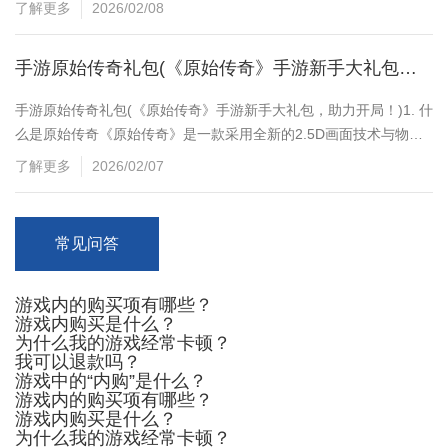
王app是一款功能强大的扫描软件，它可以快速将纸质文件或图片转
了解更多
2026/02/08
换为高质量电子文件...
手游原始传奇礼包(《原始传奇》手游新手大礼包，
助力开局！)
手游原始传奇礼包(《原始传奇》手游新手大礼包，助力开局！)1. 什
么是原始传奇《原始传奇》是一款采用全新的2.5D画面技术与物理
引擎的MMORPG手游。游戏背景设定在丰富多彩的原始社会，玩家
了解更多
2026/02/07
可以通过游...
常见问答
游戏内的购买项有哪些？
游戏内购买是什么？
为什么我的游戏经常卡顿？
我可以退款吗？
游戏中的“内购”是什么？
游戏内的购买项有哪些？
游戏内购买是什么？
为什么我的游戏经常卡顿？