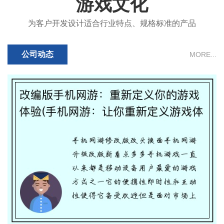
游戏文化
为客户开发设计适合行业特点、规格标准的产品
公司动态
MORE...