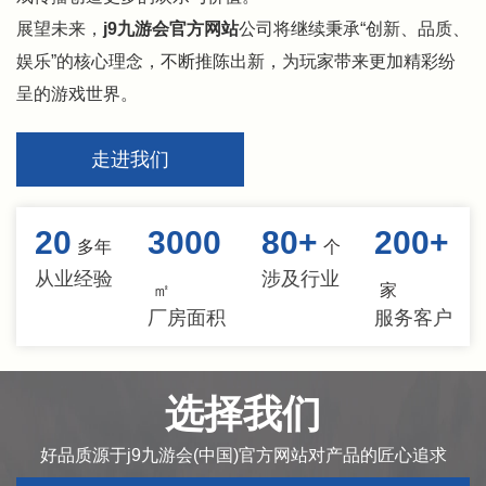
展望未来，
j9九游会官方网站
公司将继续秉承“创新、品质、
娱乐”的核心理念，不断推陈出新，为玩家带来更加精彩纷
呈的游戏世界。
走进我们
20
3000
80
+
200
+
多年
个
从业经验
涉及行业
㎡
家
厂房面积
服务客户
选择我们
好品质源于j9九游会(中国)官方网站对产品的匠心追求