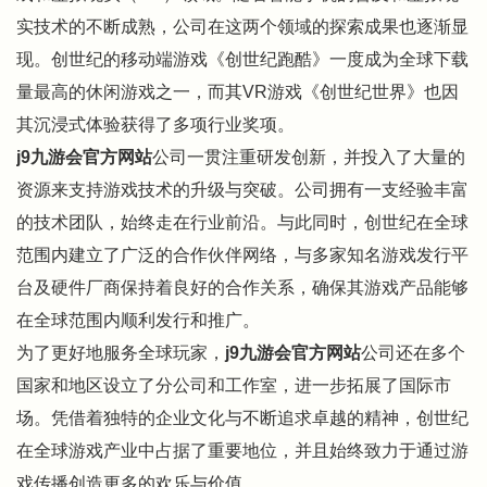
实技术的不断成熟，公司在这两个领域的探索成果也逐渐显
现。创世纪的移动端游戏《创世纪跑酷》一度成为全球下载
量最高的休闲游戏之一，而其VR游戏《创世纪世界》也因
其沉浸式体验获得了多项行业奖项。
j9九游会官方网站
公司一贯注重研发创新，并投入了大量的
资源来支持游戏技术的升级与突破。公司拥有一支经验丰富
的技术团队，始终走在行业前沿。与此同时，创世纪在全球
范围内建立了广泛的合作伙伴网络，与多家知名游戏发行平
台及硬件厂商保持着良好的合作关系，确保其游戏产品能够
在全球范围内顺利发行和推广。
为了更好地服务全球玩家，
j9九游会官方网站
公司还在多个
国家和地区设立了分公司和工作室，进一步拓展了国际市
场。凭借着独特的企业文化与不断追求卓越的精神，创世纪
在全球游戏产业中占据了重要地位，并且始终致力于通过游
戏传播创造更多的欢乐与价值。